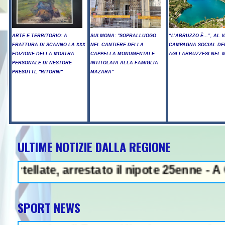
ARTE E TERRITORIO: A
SULMONA: "SOPRALLUOGO
“L’ABRUZZO È…”, AL V
FRATTURA DI SCANNO LA XXX
NEL CANTIERE DELLA
CAMPAGNA SOCIAL DE
EDIZIONE DELLA MOSTRA
CAPPELLA MONUMENTALE
AGLI ABRUZZESI NEL
PERSONALE DI NESTORE
INTITOLATA ALLA FAMIGLIA
PRESUTTI, "RITORNI"
MAZARA"
ULTIME NOTIZIE DALLA REGIONE
- Arresto illegale e peculato, in 
te, arrestato il nipote 25enne - A Chieti S
SPORT NEWS