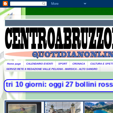
Home page
CALENDARIO EVENTI
SPORT
CRONACA
CULTURA E SPET
SERVIZI RETE 8 REDAZIONE VALLE PELIGNA - MARSICA - ALTO SANGRO
rni: oggi 27 bollini rossi, venerdì