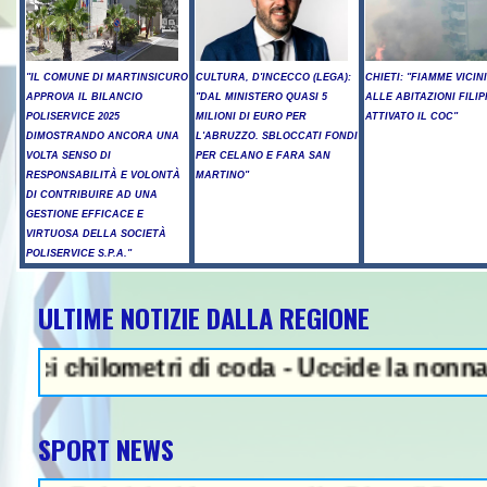
"IL COMUNE DI MARTINSICURO
CULTURA, D'INCECCO (LEGA):
CHIETI: "FIAMME VICIN
APPROVA IL BILANCIO
"DAL MINISTERO QUASI 5
ALLE ABITAZIONI FILIP
POLISERVICE 2025
MILIONI DI EURO PER
ATTIVATO IL COC"
DIMOSTRANDO ANCORA UNA
L'ABRUZZO. SBLOCCATI FONDI
VOLTA SENSO DI
PER CELANO E FARA SAN
RESPONSABILITÀ E VOLONTÀ
MARTINO"
DI CONTRIBUIRE AD UNA
GESTIONE EFFICACE E
VIRTUOSA DELLA SOCIETÀ
POLISERVICE S.P.A."
ULTIME NOTIZIE DALLA REGIONE
NEWS IN EVIDENZA - Sparator
hilometri di coda - Uccide la nonna a marte
SPORT NEWS