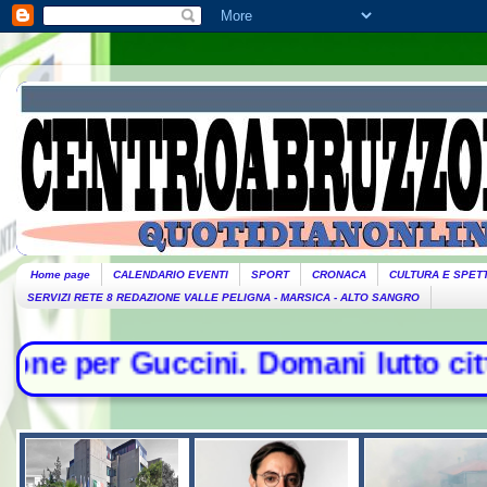
Home page
CALENDARIO EVENTI
SPORT
CRONACA
CULTURA E SPET
SERVIZI RETE 8 REDAZIONE VALLE PELIGNA - MARSICA - ALTO SANGRO
ni. Domani lutto cittadino- Conte s