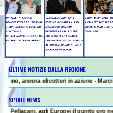
UNIVERSITÀ, GIOVANI
"NARDELLA(CNPP-SPP )
GIRONI DIVINI 2026: "T
DEMOCRATICI E PD: “NESSUN
ESPRIME VICINANZA ALL'EX
A PALAZZO DUCALE P
TRIONFALISMO. IL GOVERNO
SINDACO DI SULMONA
VIVERE IL VINO D’ABR
CONTINUA A
GIUSEPPE RANALLI OLTRE
OGNI LATO"
SOTTOFINANZIARE GLI ATENEI
CHE A TUTTE LE FAMIGLIE
E L’ABRUZZO RESTA FERMO”
DERUBATE E LANCIA LA SFIDA
AI PROSSIMI CANDIDATI ALLE
POLITICHE NAZIONALI"
ULTIME NOTIZIE DALLA REGIONE
NZA - Teheran: "Se Usa non corre
ncora elicotteri in azione - Marcinelle, Ma
SPORT NEWS
ani, agli Europei il quinto oro nei tuffi s