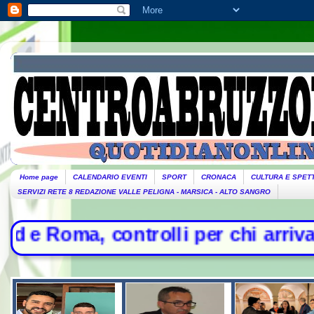
Home page
CALENDARIO EVENTI
SPORT
CRONACA
CULTURA E SPET
SERVIZI RETE 8 REDAZIONE VALLE PELIGNA - MARSICA - ALTO SANGRO
rolli per chi arriva dall'Italia- Sc