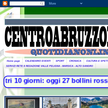
Home page
CALENDARIO EVENTI
SPORT
CRONACA
CULTURA E SPET
SERVIZI RETE 8 REDAZIONE VALLE PELIGNA - MARSICA - ALTO SANGRO
ni: oggi 27 bollini rossi, venerdì 