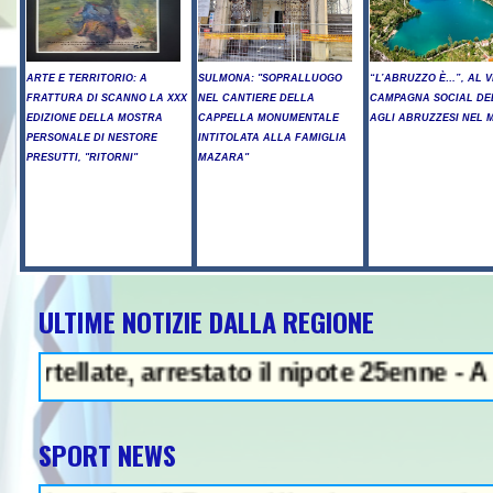
ARTE E TERRITORIO: A
SULMONA: "SOPRALLUOGO
“L’ABRUZZO È…”, AL V
FRATTURA DI SCANNO LA XXX
NEL CANTIERE DELLA
CAMPAGNA SOCIAL DE
EDIZIONE DELLA MOSTRA
CAPPELLA MONUMENTALE
AGLI ABRUZZESI NEL
PERSONALE DI NESTORE
INTITOLATA ALLA FAMIGLIA
PRESUTTI, "RITORNI"
MAZARA"
ULTIME NOTIZIE DALLA REGIONE
- Arresto illegale e peculato, in c
te, arrestato il nipote 25enne - A Chieti S
SPORT NEWS