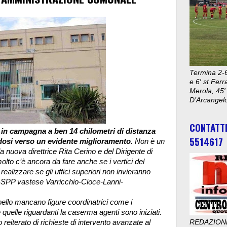
Termina 2-6
e 6′ st Ferr
Merola, 45′
D’Arcangelo
CONTATT
o in campagna a ben 14 chilometri di distanza
5514617
andosi verso un evidente miglioramento.
Non è un
 nuova direttrice Rita Cerino e del Dirigente di
olto c’è ancora da fare anche se i vertici del
ealizzare se gli uffici superiori non invieranno
pp-SPP vastese Varricchio-Cioce-Lanni-
ppello mancano figure coordinatrici come i
me quelle riguardanti la caserma agenti sono iniziati.
 reiterato di richieste di intervento avanzate al
REDAZION