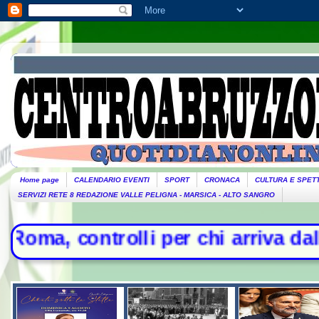
Home page
CALENDARIO EVENTI
SPORT
CRONACA
CULTURA E SPET
SERVIZI RETE 8 REDAZIONE VALLE PELIGNA - MARSICA - ALTO SANGRO
li per chi arriva dall'Italia - Liti