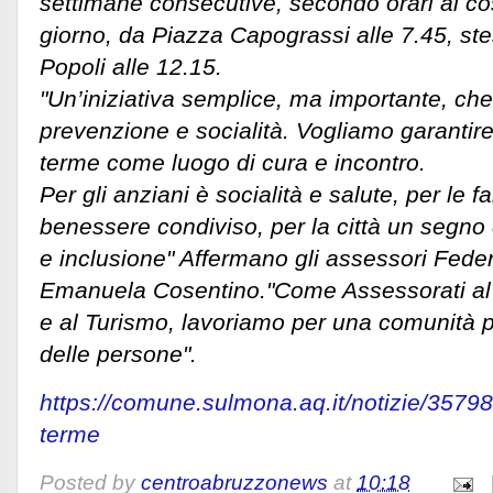
settimane consecutive, secondo orari al cos
giorno, da Piazza Capograssi alle 7.45, ste
Popoli alle 12.15.
"Un’iniziativa semplice, ma importante, ch
prevenzione e socialità. Vogliamo garantire 
terme come luogo di cura e incontro.
Per gli anziani è socialità e salute, per le f
benessere condiviso, per la città un segno
e inclusione" Affermano gli assessori Fede
Emanuela Cosentino."Come Assessorati al S
e al Turismo, lavoriamo per una comunità pi
delle persone".
https://comune.sulmona.aq.it/notizie/35798
terme
Posted by
centroabruzzonews
at
10:18