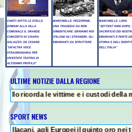
CHIETI SOTTO LE STELLE:
MARCINELLE, PEZZOPANE,
MARCINELLE, LIRIS:
DOMANI ALLA VILLA
UNA TRAGEDIA DA NON
“SETTANT’ANNI DOPO, 
COMUNALE IL GRANDE
DIMENTICARE: ERAVAMO NOI
SACRIFICIO DEI NOSTR
CONCERTO DI CHIARA
ITALIANI GLI STRANIERI, GLI
EMIGRANTI È PARTE D
GALIAZZO. DE CESARE:
EMIGRANTI DA SFRUTTARE
STORIA E DELL’IDENTI
"UN'ALTRA VOCE
DELL’ITALIA”
STRAORDINARIA PER
UN'ESTATE TEATINA DI
ALTISSIMO PROFILO"
ULTIME NOTIZIE DALLA REGIONE
- Proteste e tensioni, la cerimoni
corda le vittime e i custodi della memoria
SPORT NEWS
i, agli Europei il quinto oro nei tuffi sinc