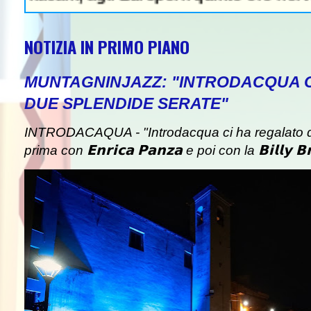
NOTIZIA IN PRIMO PIANO
MUNTAGNINJAZZ: "INTRODACQUA 
DUE SPLENDIDE SERATE"
INTRODACAQUA - "Introdacqua ci ha regalato d
prima con 𝗘𝗻𝗿𝗶𝗰𝗮 𝗣𝗮𝗻𝘇𝗮 e poi con la 𝗕𝗶𝗹𝗹𝘆 𝗕𝗿