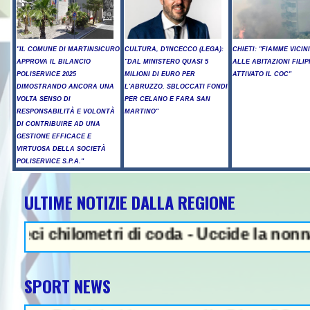
"IL COMUNE DI MARTINSICURO
CULTURA, D'INCECCO (LEGA):
CHIETI: "FIAMME VICIN
APPROVA IL BILANCIO
"DAL MINISTERO QUASI 5
ALLE ABITAZIONI FILIP
POLISERVICE 2025
MILIONI DI EURO PER
ATTIVATO IL COC"
DIMOSTRANDO ANCORA UNA
L'ABRUZZO. SBLOCCATI FONDI
VOLTA SENSO DI
PER CELANO E FARA SAN
RESPONSABILITÀ E VOLONTÀ
MARTINO"
DI CONTRIBUIRE AD UNA
GESTIONE EFFICACE E
VIRTUOSA DELLA SOCIETÀ
POLISERVICE S.P.A."
ULTIME NOTIZIE DALLA REGIONE
NEWS IN EVIDENZA - Sparatoria
lometri di coda - Uccide la nonna a martell
SPORT NEWS