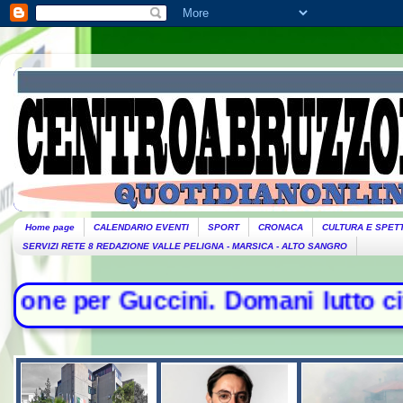
Home page
CALENDARIO EVENTI
SPORT
CRONACA
CULTURA E SPET
SERVIZI RETE 8 REDAZIONE VALLE PELIGNA - MARSICA - ALTO SANGRO
 Domani lutto cittadino- Conte sfid