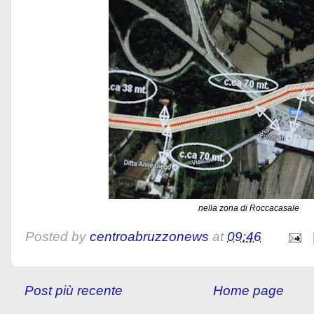
nella zona di Roccacasale
Posted by
centroabruzzonews
at
09:46
Post più recente
Home page