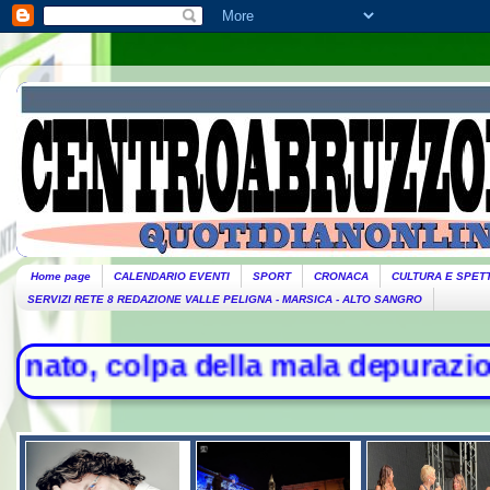
Home page
CALENDARIO EVENTI
SPORT
CRONACA
CULTURA E SPET
SERVIZI RETE 8 REDAZIONE VALLE PELIGNA - MARSICA - ALTO SANGRO
a della mala depurazione - Stretta 