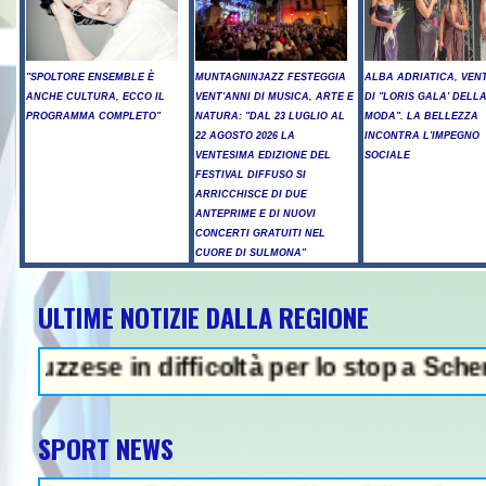
"SPOLTORE ENSEMBLE È
MUNTAGNINJAZZ FESTEGGIA
ALBA ADRIATICA, VENT
ANCHE CULTURA, ECCO IL
VENT'ANNI DI MUSICA, ARTE E
DI "LORIS GALA' DELL
PROGRAMMA COMPLETO"
NATURA: "DAL 23 LUGLIO AL
MODA". LA BELLEZZA
22 AGOSTO 2026 LA
INCONTRA L'IMPEGNO
VENTESIMA EDIZIONE DEL
SOCIALE
FESTIVAL DIFFUSO SI
ARRICCHISCE DI DUE
ANTEPRIME E DI NUOVI
CONCERTI GRATUITI NEL
CUORE DI SULMONA"
ULTIME NOTIZIE DALLA REGIONE
e in difficoltà per lo stop a Schengen- Inc
SPORT NEWS