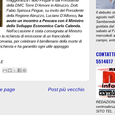
maggioranza Fabio Pingue e dal Presidente
della DMC Terre D’Amore in Abruzzo, Dott.
Fabio Spinosa Pingue, su invito del Presidente
Il debutto 
della Regione Abruzzo, Luciano D’Alfonso
, ha
agosto nell’
avuto un incontro a Pescara con il Ministro
Sambenedett
dello Sviluppo Economico Carlo Calenda.
guidata dal
Nell’occasione è stata consegnata al Ministro
sabato al F
mercoledì al
la richiesta di emissione di un francobollo
campo, entr
ania, per celebrare il bimillenario della morte di
ichiesta e ha garantito ogni utile appoggio
CONTATT
5514617
LE
e page
Post più vecchio
REDAZION
centroabru
SITO TEL. 