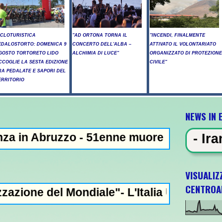
ICLOTURISTICA
"AD ORTONA TORNA IL
"INCENDI, FINALMENTE
EDALOSTORTO: DOMENICA 9
CONCERTO DELL'ALBA –
ATTIVATO IL VOLONTARIATO
GOSTO TORTORETO LIDO
ALCHIMIA DI LUCE"
ORGANIZZATO DI PROTEZIONE
CCOGLIE LA SESTA EDIZIONE
CIVILE"
RA PEDALATE E SAPORI DEL
ERRITORIO
NEWS IN 
zo - 51enne muore dopo lo schianto contro
S IN EVIDENZA - Iran: "Raggiunto 
VISUALIZ
CENTROA
ondiale"- L'Italia U21 il 5 ottobre a Pesca