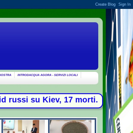
IOSTRA
INTRODACQUA AGORA - SERVIZI LOCALI
 17 morti. Drone con esplosivo trov