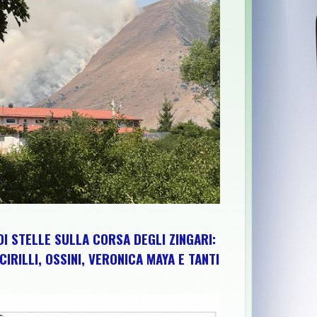
 SESTA EDIZIONE TRA PEDALATE E SAPORI DEL TERRITORIO
>
DI STELLE SULLA CORSA DEGLI ZINGARI:
CIRILLI, OSSINI, VERONICA MAYA E TANTI