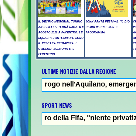
IL DECIMO MEMORIAL TONINO
JOHN FANTE FESTIVAL "IL DIO
C
ANGELILLI SI TERRÀ SABATO 8
DI MIO PADRE" 2026, IL
P
AGOSTO 2026 A PACENTRO. LE
PROGRAMMA
A
SQUADRE PARTECIPANTI SONO
A
IL PESCARA PRIMAVERA, L'
T
OVIDIANA SULMONA E IL
T
FERENTINO
ULTIME NOTIZIE DALLA REGIONE
 il rogo nell'Aquilano, emergenza in Abruz
NEW
SPORT NEWS
ro della Fifa, "niente privatizzazione del M