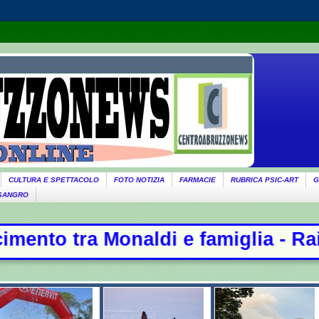
CULTURA E SPETTACOLO
FOTO NOTIZIA
FARMACIE
RUBRICA PSIC-ART
G
 SANGRO
i e famiglia - Raid russi su Kiev,