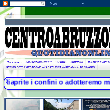
Home page
CALENDARIO EVENTI
SPORT
CRONACA
CULTURA E SPET
SERVIZI RETE 8 REDAZIONE VALLE PELIGNA - MARSICA - ALTO SANGRO
nfini o adotteremo misure". Pianted