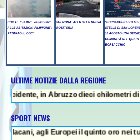
CHIETI: "FIAMME VICINISSIME
SULMONA: APERTA LA NUOVA
"BORSACCHIO SOTTO 
ALLE ABITAZIONI FILIPPONE":
ROTATORIA
STELLE DI SAN LORENZ
ATTIVATO IL COC"
10 AGOSTO UNA SERAT
COMUNITÀ NEL QUART
BORSACCHIO
ULTIME NOTIZIE DALLA REGIONE
- Sparatoria in una scuola a Ban
e, in Abruzzo dieci chilometri di coda - U
SPORT NEWS
, agli Europei il quinto oro nei tuffi sincr