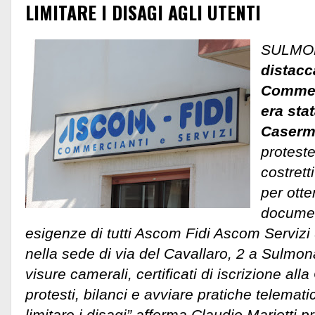
LIMITARE I DISAGI AGLI UTENTI
SULMO
distacc
Commerc
era sta
Caserm
proteste
costrett
per otte
documen
esigenze di tutti Ascom Fidi Ascom Serviz
nella sede di via del Cavallaro, 2 a Sulmon
visure camerali, certificati di iscrizione a
protesti, bilanci e avviare pratiche telematic
limitare i disagi” afferma Claudio Mariotti 