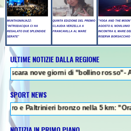
MUNTAGNINJAZZ:
QUINTA EDIZIONE DEL PREMIO
"YOGA AND THE MOON":
"INTRODACQUA CI HA
CLAUDIA VERZELLA A
AGOSTO IL NOVILUNIO
REGALATO DUE SPLENDIDE
FRANCAVILLA AL MARE
INCONTRA IL MARE DE
SERATE"
RISERVA BORSACCHIO
ULTIME NOTIZIE DALLA REGIONE
NEWS IN EVID
ove giorni di "bollino rosso"- Allerta inc
SPORT NEWS
Paltrinieri bronzo nella 5 km: "Ora ci diver
NOTIZIA IN PRIMO PIANO