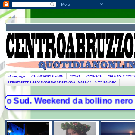
Home page
CALENDARIO EVENTI
SPORT
CRONACA
CULTURA E SPET
SERVIZI RETE 8 REDAZIONE VALLE PELIGNA - MARSICA - ALTO SANGRO
ud. Weekend da bollino nero per l'e