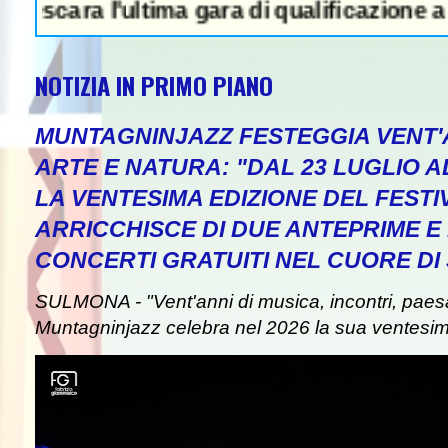
ara l'ultima gara di qualificazione a Euro '2
NOTIZIA IN PRIMO PIANO
MUNTAGNINJAZZ FESTEGGIA VENT'A
ARTE E NATURA: "DAL 23 LUGLIO A
LA VENTESIMA EDIZIONE DEL FESTI
EWS IN EVIDENZA - Attentato a Ran
ARRICCHISCE DI DUE ANTEPRIME E 
CONCERTI GRATUITI NEL CUORE D
SULMONA - "Vent'anni di musica, incontri, paes
Muntagninjazz celebra nel 2026 la sua ventesim