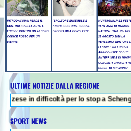
INTRODACQUA: PERDE IL
"SPOLTORE ENSEMBLE È
MUNTAGNINJAZZ FEST
CONTROLLO DELL'AUTO E
ANCHE CULTURA, ECCO IL
VENT'ANNI DI MUSICA,
FINISCE CONTRO UN ALBERO.
PROGRAMMA COMPLETO"
NATURA: "DAL 23 LUGL
CODICE ROSSO PER UN
22 AGOSTO 2026 LA
50ENNE
VENTESIMA EDIZIONE 
FESTIVAL DIFFUSO SI
ARRICCHISCE DI DUE
ANTEPRIME E DI NUOVI
CONCERTI GRATUITI N
CUORE DI SULMONA"
ULTIME NOTIZIE DALLA REGIONE
e in difficoltà per lo stop a Schengen- In
SPORT NEWS