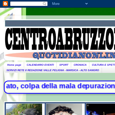
Home page
CALENDARIO EVENTI
SPORT
CRONACA
CULTURA E SPET
SERVIZI RETE 8 REDAZIONE VALLE PELIGNA - MARSICA - ALTO SANGRO
lpa della mala depurazione - Strett