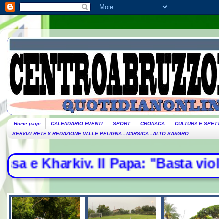
Home page
CALENDARIO EVENTI
SPORT
CRONACA
CULTURA E SPET
SERVIZI RETE 8 REDAZIONE VALLE PELIGNA - MARSICA - ALTO SANGRO
Il Papa: "Basta violenze, spazio all