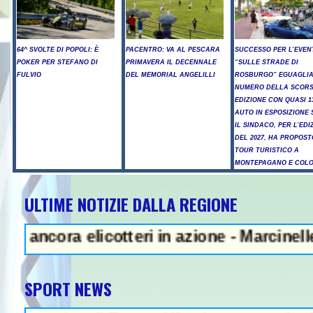
64^ SVOLTE DI POPOLI: È
PACENTRO: VA AL PESCARA
SUCCESSO PER L’EVEN
POKER PER STEFANO DI
PRIMAVERA IL DECENNALE
“SULLE STRADE DI
FULVIO
DEL MEMORIAL ANGELILLI
ROSBURGO” EGUAGLIA
NUMERO DELLA SCOR
EDIZIONE CON QUASI 1
AUTO IN ESPOSIZIONE 
IL SINDACO, PER L’EDI
DEL 2027, HA PROPOST
TOUR TURISTICO A
MONTEPAGANO E COL
ULTIME NOTIZIE DALLA REGIONE
 Litiga con i ciclisti e li investe
a elicotteri in azione - Marcinelle, Manop
SPORT NEWS