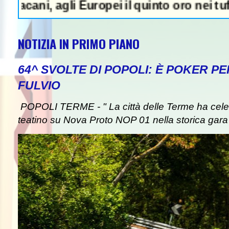
, agli Europei il quinto oro nei tuffi sincr
NOTIZIA IN PRIMO PIANO
64^ SVOLTE DI POPOLI: È POKER P
FULVIO
POPOLI TERME - " La città delle Terme ha celebr
teatino su Nova Proto NOP 01 nella storica gara d