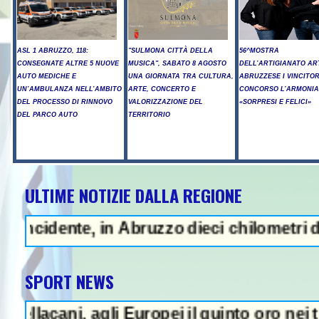
ASL 1 ABRUZZO, 118:
"SULMONA CITTÀ DELLA
56^MOSTRA
CONSEGNATE ALTRE 5 NUOVE
MUSICA", SABATO 8 AGOSTO
DELL’ARTIGIANATO AR
AUTO MEDICHE E
UNA GIORNATA TRA CULTURA,
ABRUZZESE I VINCITOR
UN’AMBULANZA NELL’AMBITO
ARTE, CONCERTO E
CONCORSO L’ARMONIA
DEL PROCESSO DI RINNOVO
VALORIZZAZIONE DEL
«SORPRESI E FELICI»
DEL PARCO AUTO
TERRITORIO
ULTIME NOTIZIE DALLA REGIONE
A - Sparatoria in una scuola a B
nte, in Abruzzo dieci chilometri di coda - 
SPORT NEWS
i, agli Europei il quinto oro nei tuffi sinc