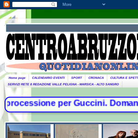
Home page
CALENDARIO EVENTI
SPORT
CRONACA
CULTURA E SPET
SERVIZI RETE 8 REDAZIONE VALLE PELIGNA - MARSICA - ALTO SANGRO
 per Guccini. Domani lutto cittadin