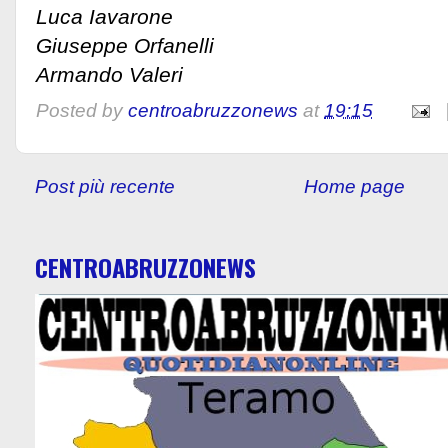
Luca Iavarone
Giuseppe Orfanelli
Armando Valeri
Posted by
centroabruzzonews
at
19:15
Post più recente
Home page
CENTROABRUZZONEWS