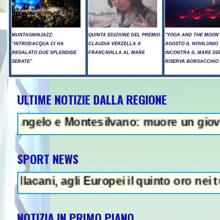
MUNTAGNINJAZZ:
QUINTA EDIZIONE DEL PREMIO
"YOGA AND THE MOON":
"INTRODACQUA CI HA
CLAUDIA VERZELLA A
AGOSTO IL NOVILUNIO
REGALATO DUE SPLENDIDE
FRANCAVILLA AL MARE
INCONTRA IL MARE DE
SERATE"
RISERVA BORSACCHIO
ULTIME NOTIZIE DALLA REGIONE
 Raid russi su Kiev, tre morti tra
e Montesilvano: muore un giovane - In Abru
SPORT NEWS
 agli Europei il quinto oro nei tuffi sincro
NOTIZIA IN PRIMO PIANO