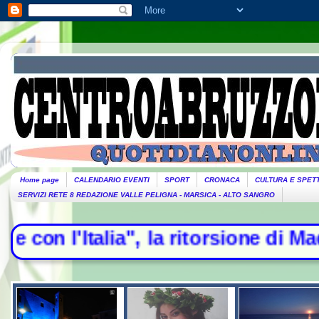
Home page
CALENDARIO EVENTI
SPORT
CRONACA
CULTURA E SPET
SERVIZI RETE 8 REDAZIONE VALLE PELIGNA - MARSICA - ALTO SANGRO
a", la ritorsione di Madrid - Esodo