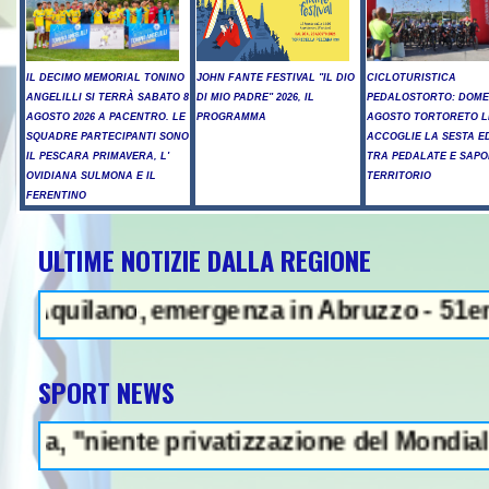
IL DECIMO MEMORIAL TONINO
JOHN FANTE FESTIVAL "IL DIO
CICLOTURISTICA
ANGELILLI SI TERRÀ SABATO 8
DI MIO PADRE" 2026, IL
PEDALOSTORTO: DOME
AGOSTO 2026 A PACENTRO. LE
PROGRAMMA
AGOSTO TORTORETO L
SQUADRE PARTECIPANTI SONO
ACCOGLIE LA SESTA E
IL PESCARA PRIMAVERA, L'
TRA PEDALATE E SAPO
OVIDIANA SULMONA E IL
TERRITORIO
FERENTINO
ULTIME NOTIZIE DALLA REGIONE
NEWS IN EVIDENZA - I
ano, emergenza in Abruzzo - 51enne muore d
SPORT NEWS
e privatizzazione del Mondiale"- L'Italia U