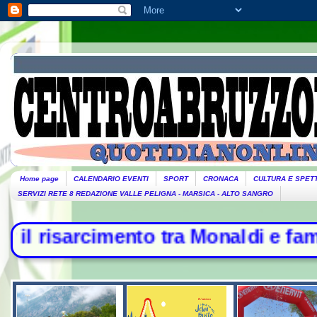
Home page
CALENDARIO EVENTI
SPORT
CRONACA
CULTURA E SPET
SERVIZI RETE 8 REDAZIONE VALLE PELIGNA - MARSICA - ALTO SANGRO
 tra Monaldi e famiglia - Raid russ