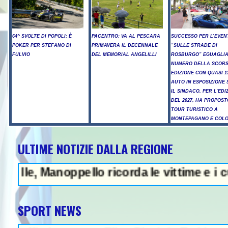
64^ SVOLTE DI POPOLI: È
PACENTRO: VA AL PESCARA
SUCCESSO PER L’EVEN
POKER PER STEFANO DI
PRIMAVERA IL DECENNALE
“SULLE STRADE DI
FULVIO
DEL MEMORIAL ANGELILLI
ROSBURGO” EGUAGLIA
NUMERO DELLA SCOR
EDIZIONE CON QUASI 1
AUTO IN ESPOSIZIONE 
IL SINDACO, PER L’EDI
DEL 2027, HA PROPOST
TOUR TURISTICO A
MONTEPAGANO E COL
ULTIME NOTIZIE DALLA REGIONE
Manoppello ricorda le vittime e i custodi 
SPORT NEWS