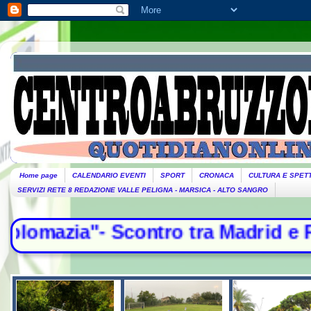
Home page
CALENDARIO EVENTI
SPORT
CRONACA
CULTURA E SPET
SERVIZI RETE 8 REDAZIONE VALLE PELIGNA - MARSICA - ALTO SANGRO
tro tra Madrid e Roma, controlli per