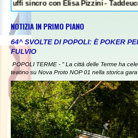
 sincro con Elisa Pizzini - Taddeucci oro e 
NOTIZIA IN PRIMO PIANO
64^ SVOLTE DI POPOLI: È POKER P
FULVIO
POPOLI TERME - " La città delle Terme ha celebr
teatino su Nova Proto NOP 01 nella storica gara d