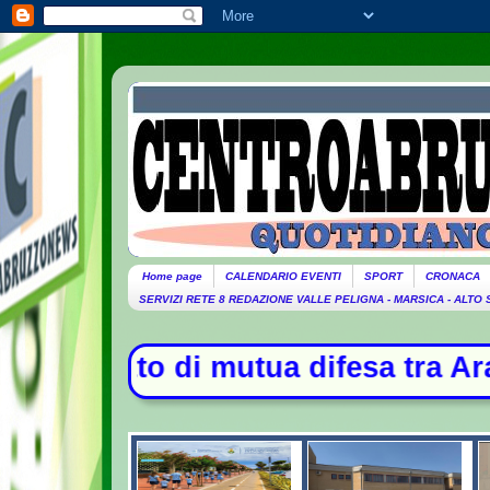
Home page
CALENDARIO EVENTI
SPORT
CRONACA
SERVIZI RETE 8 REDAZIONE VALLE PELIGNA - MARSICA - ALTO
 difesa tra Arabia Saudita, Turchia