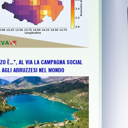
ZO È…”, AL VIA LA CAMPAGNA SOCIAL
 AGLI ABRUZZESI NEL MONDO
A, ARTE, CONCERTO E VALORIZZAZIONE DEL TERRITORIO
>>
56^