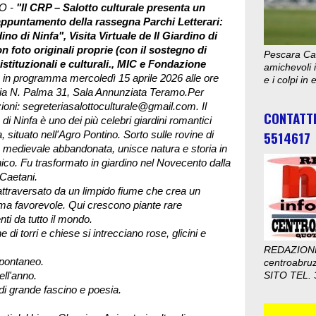
O -
"Il CRP – Salotto culturale presenta un
ppuntamento della rassegna Parchi Letterari:
dino di Ninfa", Visita Virtuale de Il Giardino di
n foto originali proprie (con il sostegno di
Pescara Cal
istituzionali e culturali., MIC e Fondazione
amichevoli i
in programma mercoledì 15 aprile 2026 alle ore
e i colpi in
ia N. Palma 31, Sala Annunziata Teramo.Per
ioni: segreteriasalottoculturale@gmail.com. Il
CONTATT
di Ninfa è uno dei più celebri giardini romantici
5514617
, situato nell'Agro Pontino. Sorto sulle rovine di
à medievale abbandonata, unisce natura e storia in
co. Fu trasformato in giardino nel Novecento dalla
 Caetani.
è attraversato da un limpido fiume che crea un
ima favorevole.
Qui crescono piante rare
nti da tutto il mondo.
e di torri e chiese si intrecciano rose, glicini e
REDAZION
 spontaneo.
centroabru
ell'anno.
SITO TEL. 
di grande fascino e poesia.