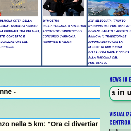
SULMONA CITTÀ DELLA
56^MOSTRA
XXV VELEGGIATA “TROFEO
USICA", SABATO 8 AGOSTO
DELL’ARTIGIANATO ARTISTICO
MADONNA DEL PORTOSALVO”
NA GIORNATA TRA CULTURA,
ABRUZZESE I VINCITORI DEL
DOMANI, SABATO 8 AGOSTO, S
RTE, CONCERTO E
CONCORSO L’ARMONIA:
RINNOVA IL TRADIZIONALE
ALORIZZAZIONE DEL
«SORPRESI E FELICI»
APPUNTAMENTO CHE LA
ERRITORIO
SEZIONE DI GIULIANOVA
DELLA LEGA NAVALE DEDICA
ALLA MADONNA DEL
PORTOSALVO
NEWS IN 
ENZA - Sparatoria in una scuola 
VISUALIZ
CENTROA
km: "Ora ci divertiamo in staffetta"- L'Ital