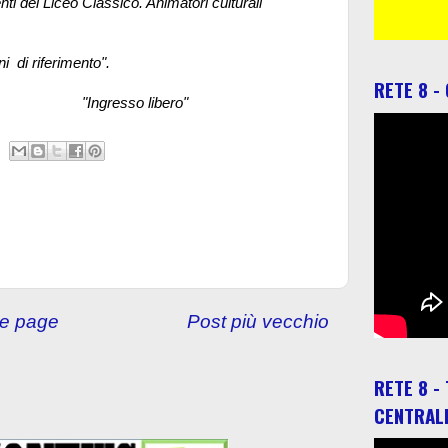
ti del Liceo Classico. Animatori culturali
i di riferimento".
RETE 8 -
libero"
e page
Post più vecchio
RETE 8 -
CENTRAL