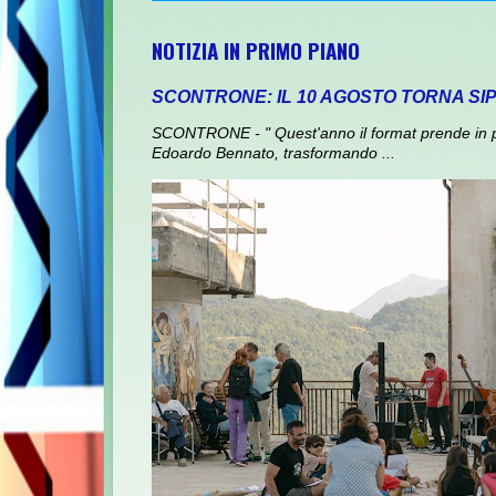
NOTIZIA IN PRIMO PIANO
SCONTRONE: IL 10 AGOSTO TORNA SI
SCONTRONE - " Quest'anno il format prende in prest
Edoardo Bennato, trasformando ...