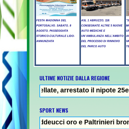
FESTA MADONNA DEL
ASL 1 ABRUZZO, 118:
"
PORTOSALVO. SABATO, 8
CONSEGNATE ALTRE 5 NUOVE
M
AGOSTO, PASSEGGIATA
AUTO MEDICHE E
U
STORICO-CULTURALE LIDO-
UN’AMBULANZA NELL’AMBITO
A
ANNUNZIATA
DEL PROCESSO DI RINNOVO
V
DEL PARCO AUTO
T
ULTIME NOTIZIE DALLA REGIONE
ellate, arrestato il nipote 25enne -
NEWS IN EVID
SPORT NEWS
Taddeucci oro e Paltrinieri bronzo nella 5 