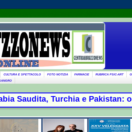
CULTURA E SPETTACOLO
FOTO NOTIZIA
FARMACIE
RUBRICA PSIC-ART
G
 SANGRO
 e Pakistan: oggi la firma - Ondata