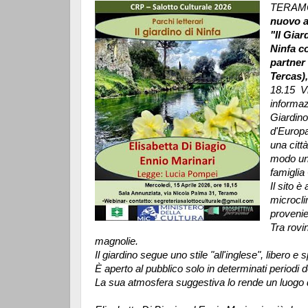
TERAM
nuovo a
"Il Giar
Ninfa co
partner 
Tercas),
18.15 V
informaz
Giardino 
d'Europa
una citt
modo uni
famiglia
Il sito 
microcl
provenie
Tra rovin
magnolie.
Il giardino segue uno stile "all'inglese", libero e
È aperto al pubblico solo in determinati periodi d
La sua atmosfera suggestiva lo rende un luogo 