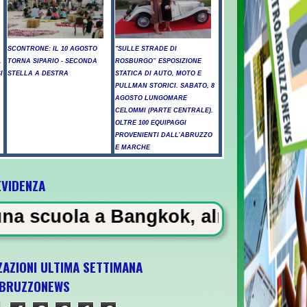
SCONTRONE: IL 10 AGOSTO
"SULLE STRADE DI
.
TORNA SIPARIO - SECONDA
ROSBURGO” ESPOSIZIONE
I
STELLA A DESTRA
STATICA DI AUTO, MOTO E
PULLMAN STORICI. SABATO, 8
AGOSTO LUNGOMARE
CELOMMI (PARTE CENTRALE).
OLTRE 100 EQUIPAGGI
PROVENIENTI DALL’ABRUZZO
E MARCHE
EVIDENZA
a Bangkok, almeno 6 morti
ZAZIONI ULTIMA SETTIMANA
BRUZZONEWS
ia U21 il 5 ottobre a Pescara l'ultima gara 