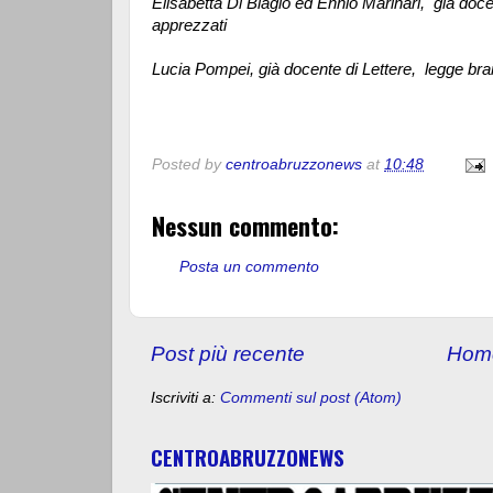
Elisabetta Di Biagio ed Ennio Marinari, già docen
apprezzati
Lucia Pompei, già docente di Lettere, legge bran
"Ingresso 
Posted by
centroabruzzonews
at
10:48
Nessun commento:
Posta un commento
Post più recente
Hom
Iscriviti a:
Commenti sul post (Atom)
CENTROABRUZZONEWS