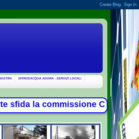
IOSTRA
INTRODACQUA AGORA - SERVIZI LOCALI
ne Covid, duello con Meloni - Patto