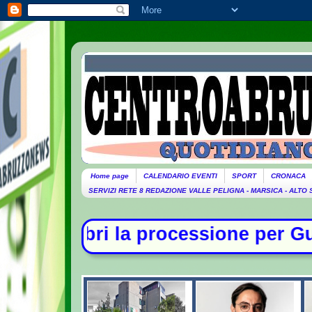
Home page
CALENDARIO EVENTI
SPORT
CRONACA
SERVIZI RETE 8 REDAZIONE VALLE PELIGNA - MARSICA - ALTO
essione per Guccini. Domani lutto 