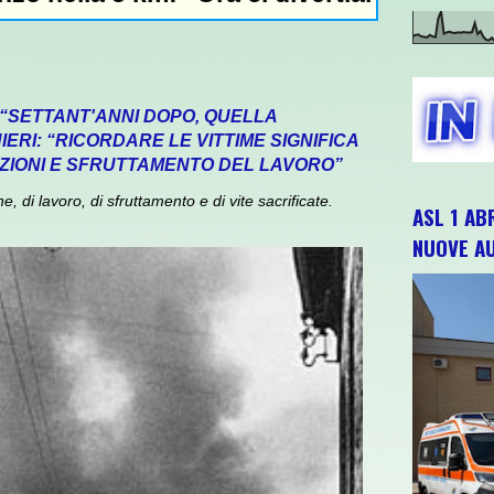
 “SETTANT'ANNI DOPO, QUELLA
ERI: “RICORDARE LE VITTIME SIGNIFICA
ZIONI E SFRUTTAMENTO DEL LAVORO”
 di lavoro, di sfruttamento e di vite sacrificate.
ASL 1 AB
NUOVE A