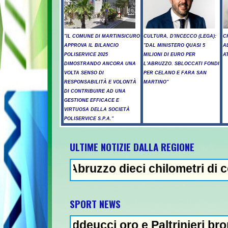
"IL COMUNE DI MARTINSICURO
CULTURA, D'INCECCO (LEGA):
C
APPROVA IL BILANCIO
"DAL MINISTERO QUASI 5
A
POLISERVICE 2025
MILIONI DI EURO PER
A
DIMOSTRANDO ANCORA UNA
L'ABRUZZO. SBLOCCATI FONDI
VOLTA SENSO DI
PER CELANO E FARA SAN
RESPONSABILITÀ E VOLONTÀ
MARTINO"
DI CONTRIBUIRE AD UNA
GESTIONE EFFICACE E
VIRTUOSA DELLA SOCIETÀ
POLISERVICE S.P.A."
ULTIME NOTIZIE DALLA REGIONE
in Abruzzo dieci chilometri di coda - Uccid
NEWS IN EVID
SPORT NEWS
 Taddeucci oro e Paltrinieri bronzo nella 5 