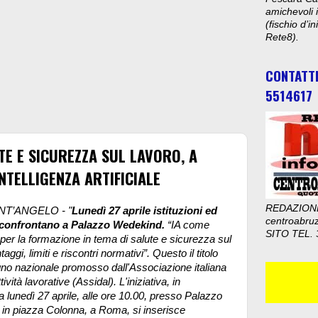
amichevoli i
(fischio d’i
Rete8).
CONTATT
5514617
E E SICUREZZA SUL LAVORO, A
NTELLIGENZA ARTIFICIALE
REDAZION
NT’ANGELO - "
Lunedì 27 aprile istituzioni ed
centroabru
i confrontano a Palazzo Wedekind.
“IA come
SITO TEL. 
per la formazione in tema di salute e sicurezza sul
aggi, limiti e riscontri normativi”. Questo il titolo
no nazionale promosso dall'Associazione italiana
tività lavorative (Assidal). L'iniziativa, in
lunedì 27 aprile, alle ore 10.00, presso Palazzo
in piazza Colonna, a Roma, si inserisce