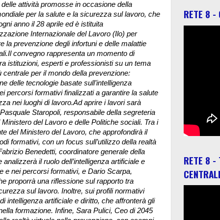
 delle attività promosse in occasione della
RETE 8 -
ondiale per la salute e la sicurezza sul lavoro, che
gni anno il 28 aprile ed è istituita
zzazione Internazionale del Lavoro (Ilo) per
la prevenzione degli infortuni e delle malattie
ali.Il convegno rappresenta un momento di
ra istituzioni, esperti e professionisti su un tema
 centrale per il mondo della prevenzione:
one delle tecnologie basate sull’intelligenza
nei percorsi formativi finalizzati a garantire la salute
zza nei luoghi di lavoro.
Ad aprire i lavori sarà
 Pasquale Staropoli, responsabile della segreteria
 Ministero del Lavoro e delle Politiche sociali. Tra i
nte del Ministero del Lavoro, che approfondirà il
 formativi, con un focus sull’utilizzo della realtà
Fabrizio Benedetti, coordinatore generale della
RETE 8 -
alizzerà il ruolo dell’intelligenza artificiale e
CENTRAL
e e nei percorsi formativi, e Dario Scarpa,
che proporrà una riflessione sul rapporto tra
rezza sul lavoro. Inoltre, sui profili normativi
ntelligenza artificiale e diritto, che affronterà gli
IA nella formazione. Infine, Sara Pulici, Ceo di 2045