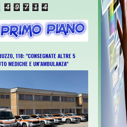
4
9
7
1
4
RUZZO, 118: "CONSEGNATE ALTRE 5
UTO MEDICHE E UN’AMBULANZA"