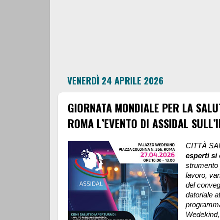
VENERDÌ 24 APRILE 2026
GIORNATA MONDIALE PER LA SALUT
ROMA L’EVENTO DI ASSIDAL SULL’I
CITTÀ SA
esperti s
strumento 
lavoro, vant
del conveg
datoriale at
programma 
Wedekind, 