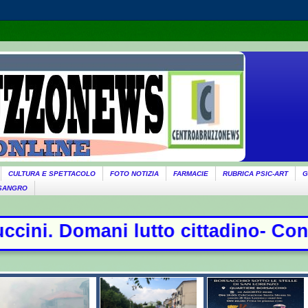
CULTURA E SPETTACOLO
FOTO NOTIZIA
FARMACIE
RUBRICA PSIC-ART
G
 SANGRO
cittadino- Conte sfida la commissio