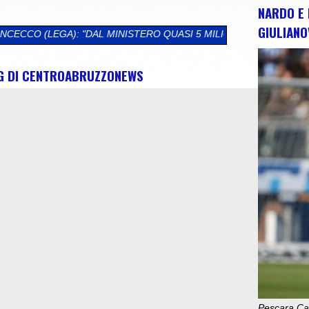
NARDO E 
GIULIANO
L MINISTERO QUASI 5 MILIONI DI EURO PER L'ABRUZZO. SBLOCC
NG DI CENTROABRUZZONEWS
Pescara Cal