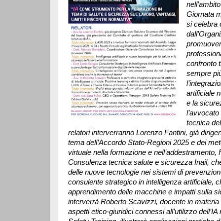
nell’ambito
Giornata m
si celebra o
dall’Organi
promuovere 
profession
confronto t
sempre più
l’integrazi
artificiale 
e la sicure
l’avvocato
tecnica del
relatori interverranno Lorenzo Fantini, già dirige
tema dell’Accordo Stato-Regioni 2025 e dei metodi
virtuale nella formazione e nell’addestramento, 
Consulenza tecnica salute e sicurezza Inail, che an
delle nuove tecnologie nei sistemi di prevenzion
consulente strategico in intelligenza artificiale, 
apprendimento delle macchine e impatti sulla sicu
interverrà Roberto Scavizzi, docente in materia di i
aspetti etico-giuridici connessi all’utilizzo dell’