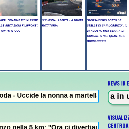
HIETI: "FIAMME VICINISSIME
SULMONA: APERTA LA NUOVA
"BORSACCHIO SOTTO LE
LLE ABITAZIONI FILIPPONE":
ROTATORIA
STELLE DI SAN LORENZO": IL
TTIVATO IL COC"
10 AGOSTO UNA SERATA DI
COMUNITÀ NEL QUARTIERE
BORSACCHIO
NEWS IN 
e la nonna a martellate, arrestato il nipot
ENZA - Sparatoria in una scuola 
VISUALIZ
CENTROA
km: "Ora ci divertiamo in staffetta"- L'Ital